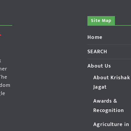
Site Map
Home
SEARCH
k
About Us
her
The
About Krishak
edom
Jagat
gle
Awards &
Recognition
Agriculture in