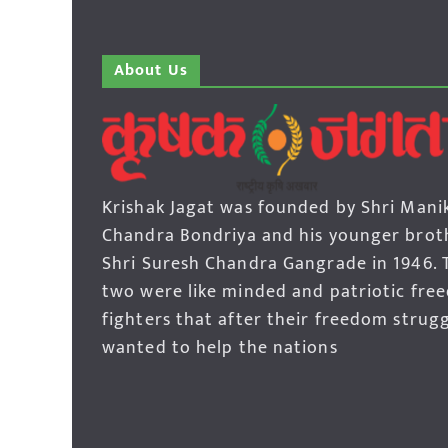
About Us
Krishak Jagat was founded by Shri Mani
Chandra Bondriya and his younger brot
Shri Suresh Chandra Gangrade in 1946. 
two were like minded and patriotic fre
fighters that after their freedom strug
wanted to help the nations