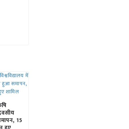
ृषि
 दिवसीय
समापन, 15
न हुए