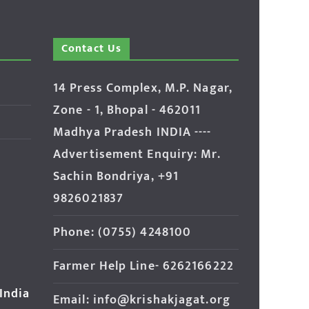
Contact Us
14 Press Complex, M.P. Nagar,
Zone - 1, Bhopal - 462011
Madhya Pradesh INDIA ----
Advertisement Enquiry: Mr.
Sachin Bondriya, +91
9826021837
Phone: (0755) 4248100
Farmer Help Line- 6262166222
 India
Email: info@krishakjagat.org