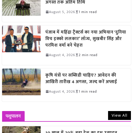
अगस्त तक अंतिम तिथि
August 5, 2026
1 min read
पंजाब में महिंद्रा ट्रैक्टर्स का नया अभियान ‘दुनिया
विच इक्को ललकार’ लॉन्च, सुखबीर सिंह और
परमिश वर्मा बने चेहरा
August 4, 2026
2 min read
कृषि यंत्रों पर सब्सिडी चाहिए? आवेदन की
आखिरी तारीख 4 अगस्त, जल्द करें अप्लाई
August 4, 2026
1 min read
View All
पशुपालन
10 साल में 70% बढ़ा देश का दूध उत्पादन,