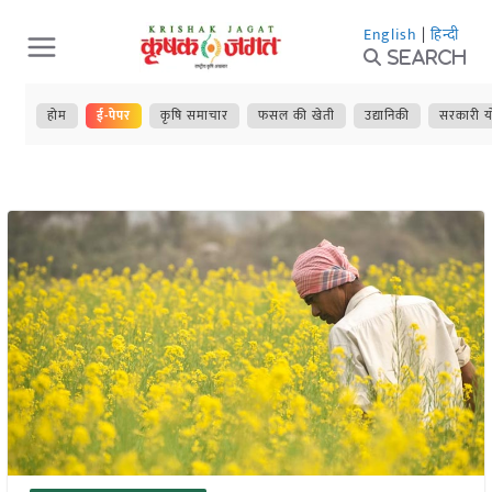
Skip
English
|
हिन्दी
to
Search
content
होम
ई-पेपर
कृषि समाचार
फसल की खेती
उद्यानिकी
सरकारी य