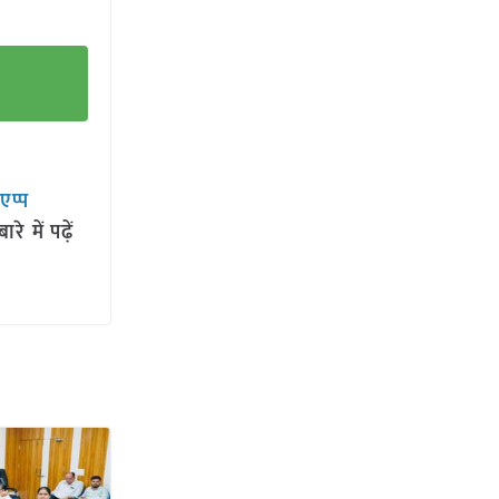
सएप्प
 में पढ़ें