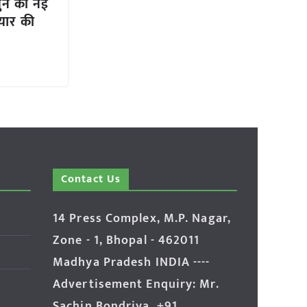
ुन की नई
ैयार की
Contact Us
14 Press Complex, M.P. Nagar,
Zone - 1, Bhopal - 462011
Madhya Pradesh INDIA ----
Advertisement Enquiry: Mr.
Sachin Bondriya, +91