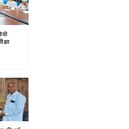
डियो
ीक्षा