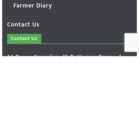
Farmer Diary
Contact Us
Contact Us
14 Press Complex, M.P. Nagar, Zone - 1,
Bhopal - 462011 Madhya Pradesh INDIA ---
- Advertisement Enquiry: Mr. Sachin
Bondriya, +91 9826021837
Phone: (0755) 4248100
Farmer Help Line- 6262166222