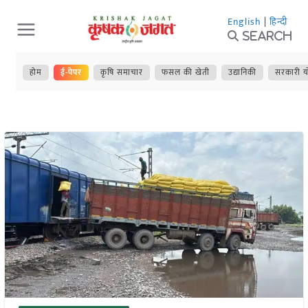
Skip
English
|
हिन्दी
to
Search
content
होम
ई-पेपर
कृषि समाचार
फसल की खेती
उद्यानिकी
सरकारी य