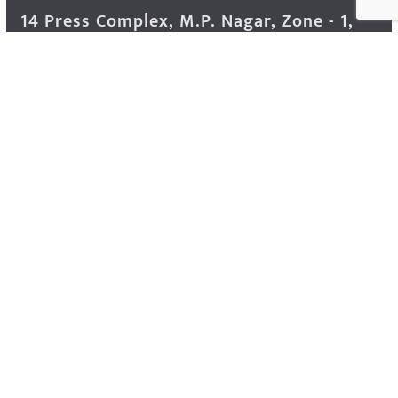
14 Press Complex, M.P. Nagar, Zone - 1,
Bhopal - 462011 Madhya Pradesh INDIA ---
- Advertisement Enquiry: Mr. Sachin
Bondriya, +91 9826021837
Phone: (0755) 4248100
Farmer Help Line- 6262166222
Email: info@krishakjagat.org
Website: https://www.krishakjagat.org/
Copyright © 2026
Krishak Jagat (कृषक जगत)
. All rights
reserved.
Theme:
ColorMag Pro
by ThemeGrill. Powered by