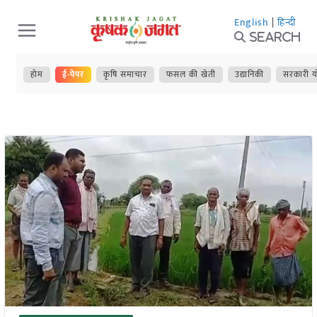
Skip
English
|
हिन्दी
to
Search
content
होम
ई-पेपर
कृषि समाचार
फसल की खेती
उद्यानिकी
सरकारी य