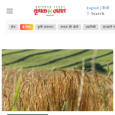
Skip
English
|
हिन्दी
to
Search
content
होम
कृषि समाचार
फसल की खेती
उद्यानिकी
सरकारी य
ई-पेपर