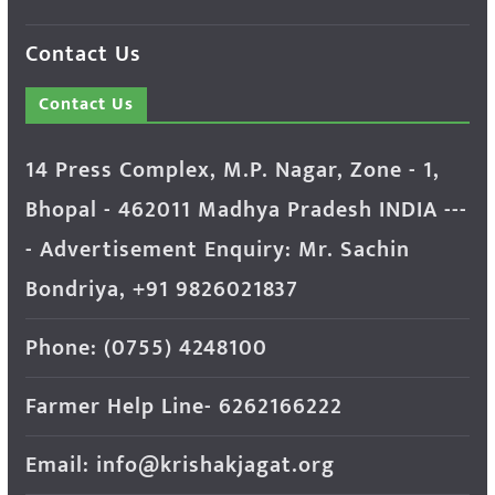
Contact Us
Contact Us
14 Press Complex, M.P. Nagar, Zone - 1,
Bhopal - 462011 Madhya Pradesh INDIA ---
- Advertisement Enquiry: Mr. Sachin
Bondriya, +91 9826021837
Phone: (0755) 4248100
Farmer Help Line- 6262166222
Email: info@krishakjagat.org