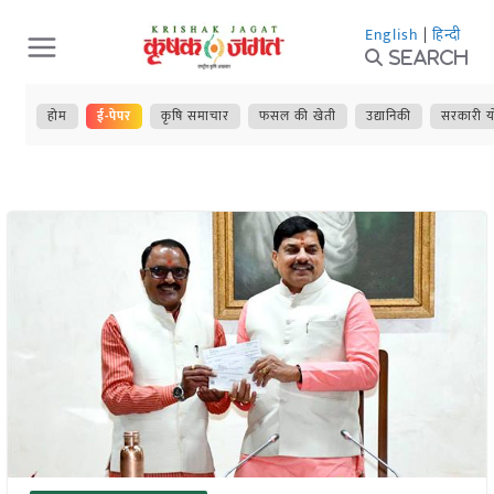
Skip
English
|
हिन्दी
to
Search
content
होम
ई-पेपर
कृषि समाचार
फसल की खेती
उद्यानिकी
सरकारी य