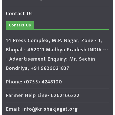
Contact Us
Contact Us
14 Press Complex, M.P. Nagar, Zone - 1,
Bhopal - 462011 Madhya Pradesh INDIA ---
- Advertisement Enquiry: Mr. Sachin
Bondriya, +91 9826021837
Phone: (0755) 4248100
Farmer Help Line- 6262166222
Email: info@krishakjagat.org