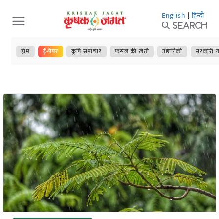
Skip
English
|
हिन्दी
to
Search
content
होम
ई-पेपर
कृषि समाचार
फसल की खेती
उद्यानिकी
सरकारी य