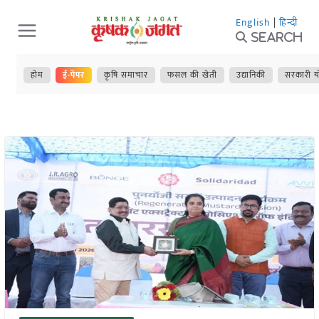
Skip
English
|
हिन्दी
to
Search
content
होम
ई-पेपर
कृषि समाचार
फसल की खेती
उद्यानिकी
सरकारी य