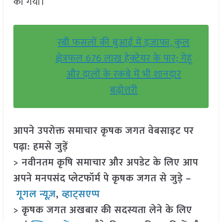
की गयी।
रबी फसलों की बुआई में इजाफा, कुल
क्षेत्रफल 676 लाख हेक्टेयर के पार; गेहूं
और दालों के रकबे में भी शानदार
बढ़ोत्तरी
आपने उपरोक्त समाचार कृषक जगत वेबसाइट पर
पढ़ा: हमसे जुड़ें
> नवीनतम कृषि समाचार और अपडेट के लिए आप
अपने मनपसंद प्लेटफॉर्म पे कृषक जगत से जुड़े –
गूगल न्यूज़
,
व्हाट्सएप्प
> कृषक जगत अखबार की सदस्यता लेने के लिए