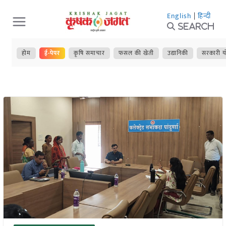
Skip
English
|
हिन्दी
to
Search
content
होम
ई-पेपर
कृषि समाचार
फसल की खेती
उद्यानिकी
सरकारी य