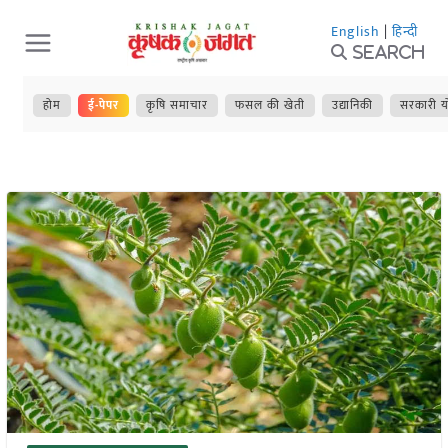
Skip
English
|
हिन्दी
to
Search
content
होम
ई-पेपर
कृषि समाचार
फसल की खेती
उद्यानिकी
सरकारी य