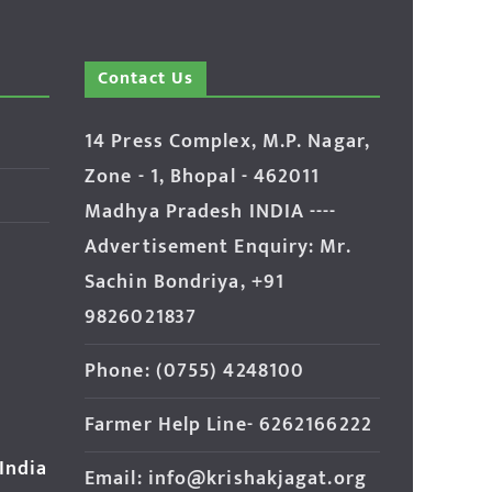
Contact Us
14 Press Complex, M.P. Nagar,
Zone - 1, Bhopal - 462011
Madhya Pradesh INDIA ----
Advertisement Enquiry: Mr.
Sachin Bondriya, +91
9826021837
Phone: (0755) 4248100
Farmer Help Line- 6262166222
 India
Email: info@krishakjagat.org