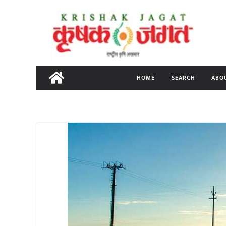
Skip
to
content
HOME
SEARCH
ABO