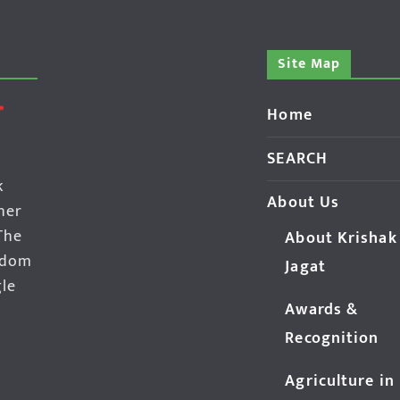
Site Map
Home
SEARCH
k
About Us
her
The
About Krishak
edom
Jagat
gle
Awards &
Recognition
Agriculture in