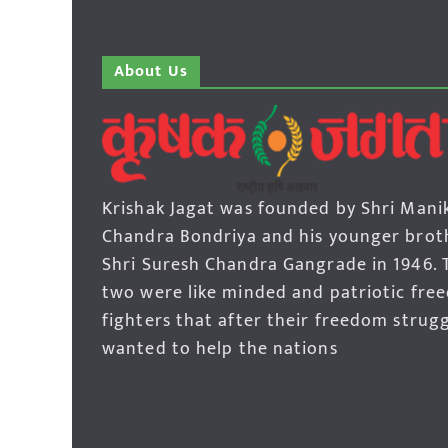
About Us
Krishak Jagat was founded by Shri Mani
Chandra Bondriya and his younger brot
Shri Suresh Chandra Gangrade in 1946. 
two were like minded and patriotic fre
fighters that after their freedom strug
wanted to help the nations