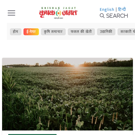
Skip
English
|
हिन्दी
to
Search
content
होम
ई-पेपर
कृषि समाचार
फसल की खेती
उद्यानिकी
सरकारी य