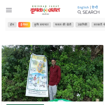
Skip
English
|
हिन्दी
to
Search
content
होम
ई-पेपर
कृषि समाचार
फसल की खेती
उद्यानिकी
सरकारी य