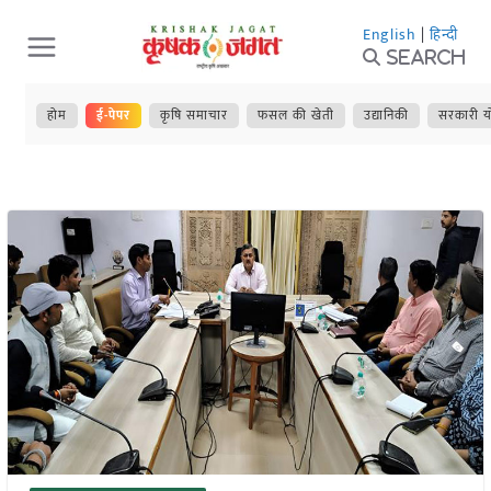
Skip
English
|
हिन्दी
to
Search
content
होम
ई-पेपर
कृषि समाचार
फसल की खेती
उद्यानिकी
सरकारी य