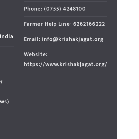
Phone: (0755) 4248100
Farmer Help Line- 6262166222
 India
Email: info@krishakjagat.org
Website:
https://www.krishakjagat.org/
ार
ews)
र