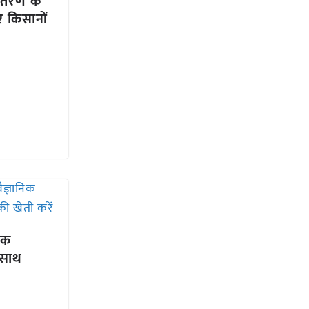
वितरण के
 किसानों
िक
 साथ