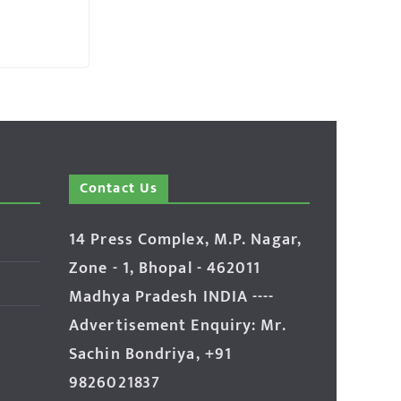
Contact Us
14 Press Complex, M.P. Nagar,
Zone - 1, Bhopal - 462011
Madhya Pradesh INDIA ----
Advertisement Enquiry: Mr.
Sachin Bondriya, +91
9826021837