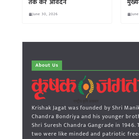
तक करें आवेदन
मुख्यम
June 30, 2026
June
About Us
Krishak Jagat was founded by Shri Mani
Chandra Bondriya and his younger brot
Shri Suresh Chandra Gangrade in 1946. 
two were like minded and patriotic fre