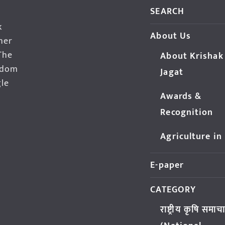
SEARCH
k
About Us
her
The
About Krishak
edom
Jagat
gle
Awards &
Recognition
Agriculture in
E-paper
CATEGORY
राष्ट्रीय कृषि समाच