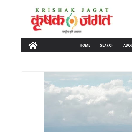
Skip
to
content
HOME
SEARCH
ABO