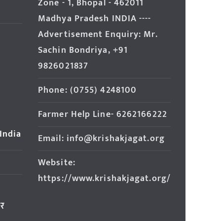
Zone - 1, Bhopal - 462011
Madhya Pradesh INDIA ----
Advertisement Enquiry: Mr.
Sachin Bondriya, +91
9826021837
Phone: (0755) 4248100
Farmer Help Line- 6262166222
 India
Email: info@krishakjagat.org
Website:
https://www.krishakjagat.org/
ार