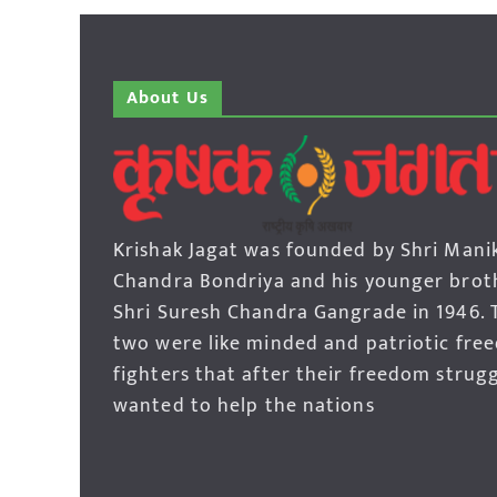
About Us
Krishak Jagat was founded by Shri Mani
Chandra Bondriya and his younger brot
Shri Suresh Chandra Gangrade in 1946. 
two were like minded and patriotic fre
fighters that after their freedom strug
wanted to help the nations