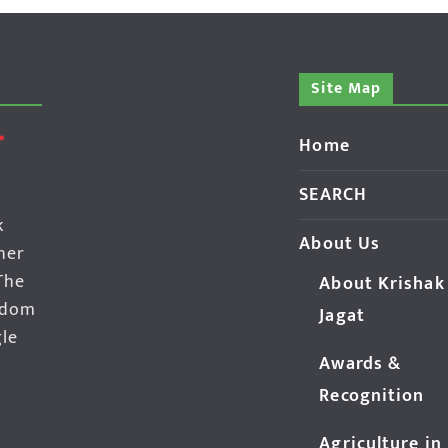
Site Map
Home
SEARCH
k
About Us
her
The
About Krishak
edom
Jagat
gle
Awards &
Recognition
Agriculture in