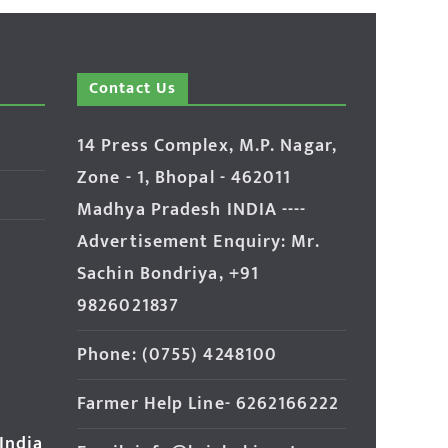
Contact Us
14 Press Complex, M.P. Nagar,
Zone - 1, Bhopal - 462011
Madhya Pradesh INDIA ----
Advertisement Enquiry: Mr.
Sachin Bondriya, +91
9826021837
Phone: (0755) 4248100
Farmer Help Line- 6262166222
 India