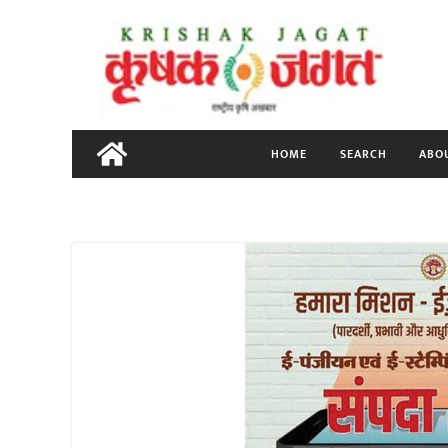
Skip
to
content
HOME
SEARCH
ABO