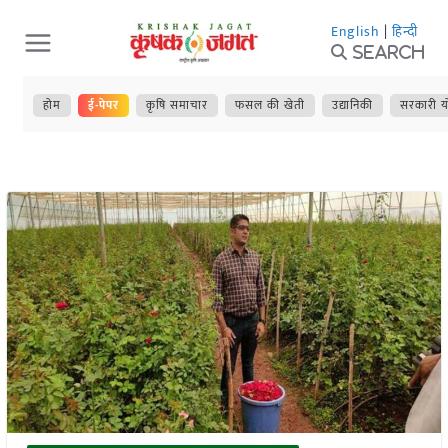
Skip
English
|
हिन्दी
to
Search
content
होम
ई-पेपर
कृषि समाचार
फसल की खेती
उद्यानिकी
सरकारी य