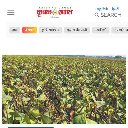
Skip
English
|
हिन्दी
to
Search
content
होम
ई-पेपर
कृषि समाचार
फसल की खेती
उद्यानिकी
सरकारी य