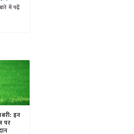
 में पढ़ें
खबरी: इन
ज पर
दान