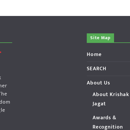
Site Map
Home
SEARCH
k
About Us
her
The
About Krishak
edom
Jagat
gle
Awards &
Recognition