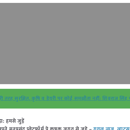
 पूरी तरह सुरक्षित, कृषि व डेयरी पर कोई समझौता नहीं: शिवराज सिं
हमसे जुड़ें
 मनपसंद प्लेटफॉर्म पे कृषक जगत से जुड़े –
गूगल न्यूज़
,
व्हाट्