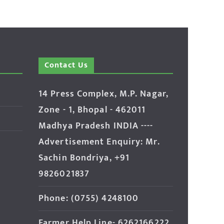
Contact Us
14 Press Complex, M.P. Nagar,
Zone - 1, Bhopal - 462011
Madhya Pradesh INDIA ----
Advertisement Enquiry: Mr.
Sachin Bondriya, +91
9826021837
Phone: (0755) 4248100
Farmer Help Line- 6262166222