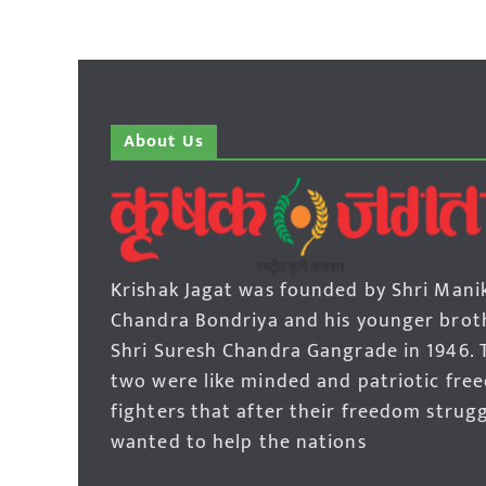
About Us
Krishak Jagat was founded by Shri Mani
Chandra Bondriya and his younger brot
Shri Suresh Chandra Gangrade in 1946. 
two were like minded and patriotic fre
fighters that after their freedom strug
wanted to help the nations