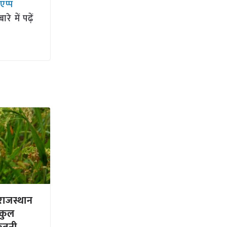
सएप्प
 में पढ़ें
ं राजस्थान
 कुल