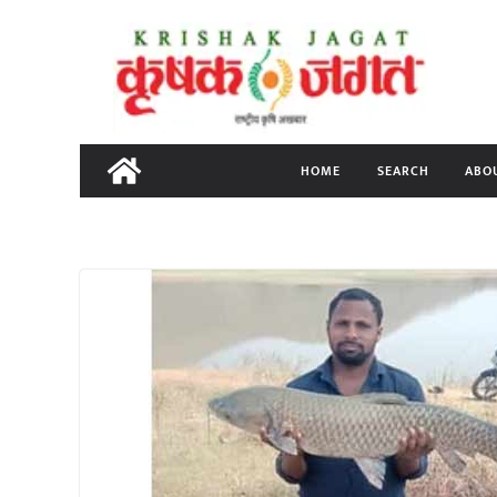
Skip
to
content
HOME
SEARCH
ABO