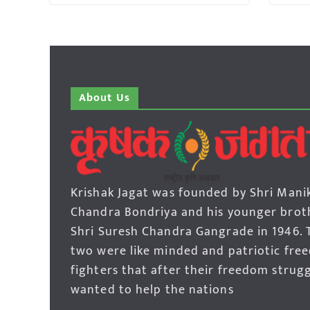
About Us
Krishak Jagat was founded by Shri Mani
Chandra Bondriya and his younger brot
Shri Suresh Chandra Gangrade in 1946. 
two were like minded and patriotic fre
fighters that after their freedom strug
wanted to help the nations