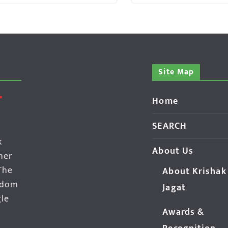
Site Map
Home
SEARCH
k
About Us
her
The
About Krishak
edom
Jagat
gle
Awards &