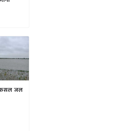
कितनी
खड़ी फसल जल