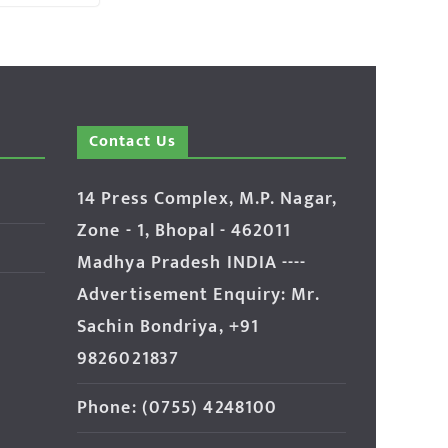
Contact Us
14 Press Complex, M.P. Nagar,
Zone - 1, Bhopal - 462011
Madhya Pradesh INDIA ----
Advertisement Enquiry: Mr.
Sachin Bondriya, +91
9826021837
Phone: (0755) 4248100