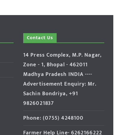
Contact Us
14 Press Complex, M.P. Nagar,
Zone - 1, Bhopal - 462011
Madhya Pradesh INDIA ----
Advertisement Enquiry: Mr.
Sachin Bondriya, +91
9826021837
Phone: (0755) 4248100
Farmer Help Line- 6262166222