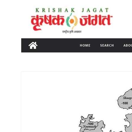
Skip
to
content
HOME
SEARCH
ABO