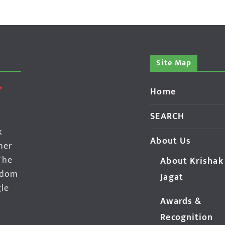
Site Map
Home
SEARCH
k
About Us
her
The
About Krishak
edom
Jagat
gle
Awards &
Recognition