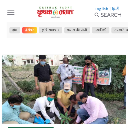
Skip
English
|
हिन्दी
to
Search
content
होम
ई-पेपर
कृषि समाचार
फसल की खेती
उद्यानिकी
सरकारी य