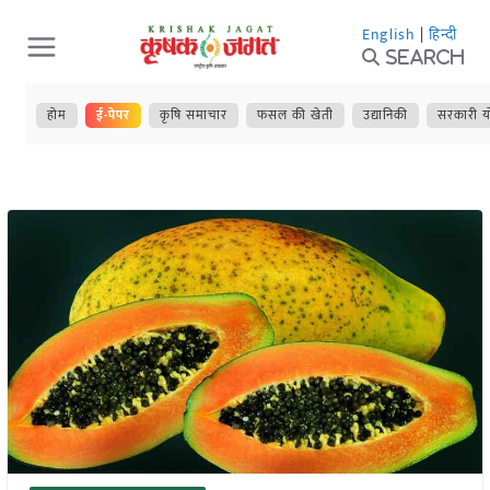
Skip
English
|
हिन्दी
to
Search
content
होम
ई-पेपर
कृषि समाचार
फसल की खेती
उद्यानिकी
सरकारी य