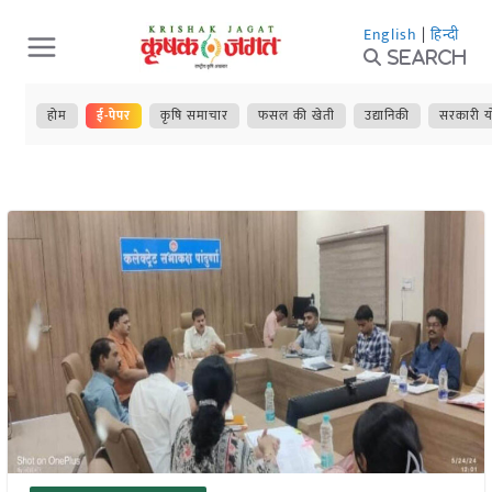
Skip
English
|
हिन्दी
to
Search
content
होम
ई-पेपर
कृषि समाचार
फसल की खेती
उद्यानिकी
सरकारी य