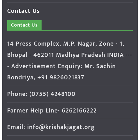
Contact Us
Contact Us
14 Press Complex, M.P. Nagar, Zone - 1,
Bhopal - 462011 Madhya Pradesh INDIA ---
- Advertisement Enquiry: Mr. Sachin
Bondriya, +91 9826021837
Phone: (0755) 4248100
Farmer Help Line- 6262166222
Email: info@krishakjagat.org