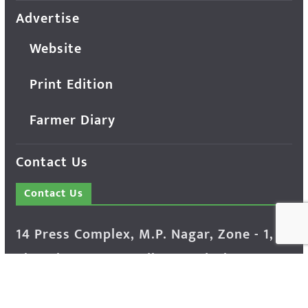
Advertise
Website
Print Edition
Farmer Diary
Contact Us
Contact Us
14 Press Complex, M.P. Nagar, Zone - 1,
Bhopal - 462011 Madhya Pradesh INDIA ---
- Advertisement Enquiry: Mr. Sachin