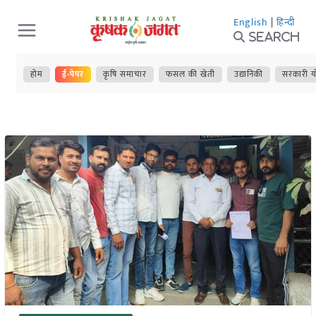
Skip
English
|
हिन्दी
to
Search
content
होम
ई-पेपर
कृषि समाचार
फसल की खेती
उद्यानिकी
सरकारी य