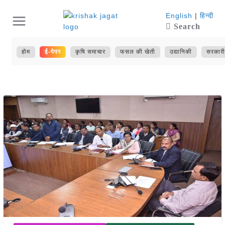
Skip
English
|
हिन्दी
Search
to
content
होम
ई-पेपर
कृषि समाचार
फसल की खेती
उद्यानिकी
सरकारी