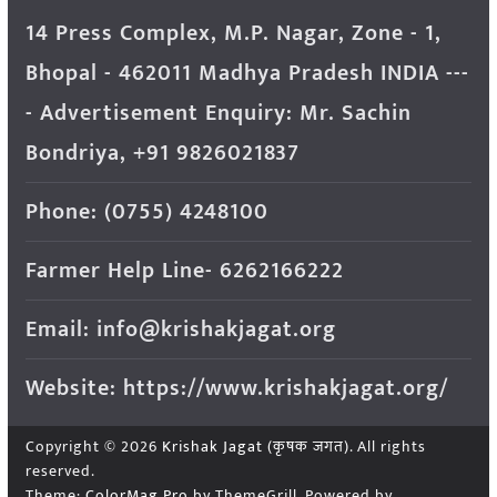
14 Press Complex, M.P. Nagar, Zone - 1,
Bhopal - 462011 Madhya Pradesh INDIA ---
- Advertisement Enquiry: Mr. Sachin
Bondriya, +91 9826021837
Phone: (0755) 4248100
Farmer Help Line- 6262166222
Email: info@krishakjagat.org
Website: https://www.krishakjagat.org/
Copyright © 2026
Krishak Jagat (कृषक जगत)
. All rights
reserved.
Theme:
ColorMag Pro
by ThemeGrill. Powered by