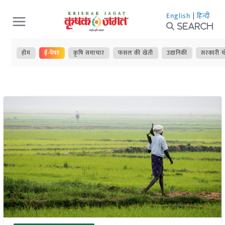
Skip
English
|
हिन्दी
to
Search
content
होम
ई-पेपर
कृषि समाचार
फसल की खेती
उद्यानिकी
सरकारी य