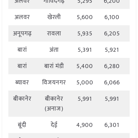
अलवर
गोविंदगढ़
5,295
6,200
5,
अलवर
खेरली
5,600
6,100
5,
अनूपगढ़
रावला
5,935
6,205
6,
बारां
अंता
5,391
5,921
5,
बारां
बारां मंडी
5,400
6,280
6,
ब्यावर
विजयनगर
5,000
6,066
5,
बीकानेर
बीकानेर
5,991
5,991
5,
(अनाज)
बूंदी
देई
4,900
6,301
6,