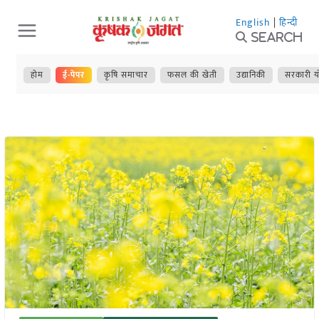
Skip
English
|
हिन्दी
to
Search
content
होम
ई-पेपर
कृषि समाचार
फसल की खेती
उद्यानिकी
सरकारी य