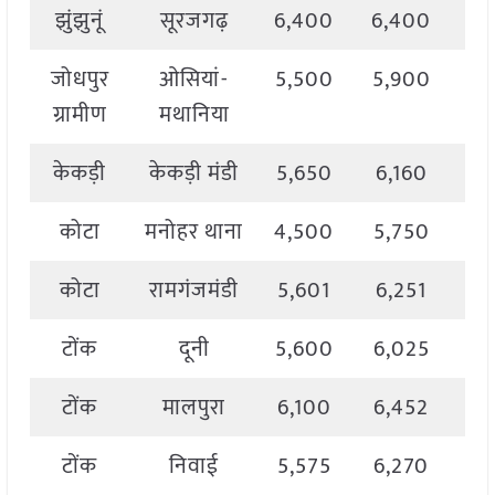
झुंझुनूं
सूरजगढ़
6,400
6,400
6,
जोधपुर
ओसियां-
5,500
5,900
5,
ग्रामीण
मथानिया
केकड़ी
केकड़ी मंडी
5,650
6,160
5,
कोटा
मनोहर थाना
4,500
5,750
5,
कोटा
रामगंजमंडी
5,601
6,251
6,
टोंक
दूनी
5,600
6,025
5,
टोंक
मालपुरा
6,100
6,452
6,
टोंक
निवाई
5,575
6,270
5,