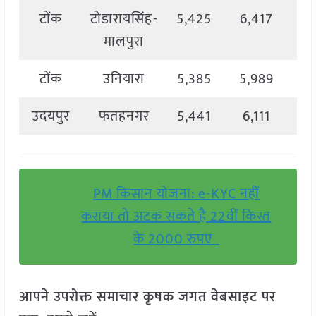
टोंक
टोडारायसिंह-
5,425
6,417
5,
मालपुरा
टोंक
उनियारा
5,385
5,989
5,
उदयपुर
फतहनगर
5,441
6,111
5,
PM किसान योजना: e-KYC नहीं
कराया तो अटक सकते है 22वीं किस्त
के 2000 रुपए
आपने उपरोक्त समाचार कृषक जगत वेबसाइट पर