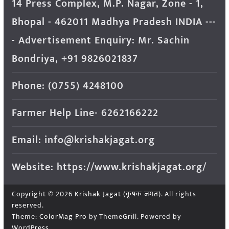
14 Press Complex, M.P. Nagar, Zone - 1,
Bhopal - 462011 Madhya Pradesh INDIA ---
- Advertisement Enquiry: Mr. Sachin
Bondriya, +91 9826021837
Phone: (0755) 4248100
Farmer Help Line- 6262166222
Email: info@krishakjagat.org
Website: https://www.krishakjagat.org/
Copyright © 2026
Krishak Jagat (कृषक जगत)
. All rights
reserved.
Theme:
ColorMag Pro
by ThemeGrill. Powered by
WordPress
.