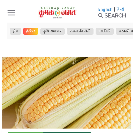
Skip
English
|
हिन्दी
to
Search
content
होम
ई-पेपर
कृषि समाचार
फसल की खेती
उद्यानिकी
सरकारी य