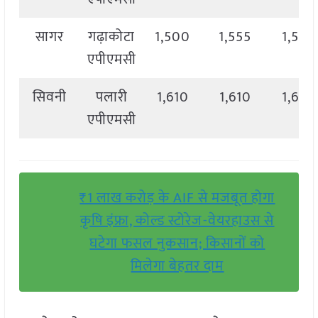
सागर
गढ़ाकोटा
1,500
1,555
1,510
एपीएमसी
सिवनी
पलारी
1,610
1,610
1,610
एपीएमसी
₹1 लाख करोड़ के AIF से मजबूत होगा
कृषि इंफ्रा, कोल्ड स्टोरेज-वेयरहाउस से
घटेगा फसल नुकसान; किसानों को
मिलेगा बेहतर दाम