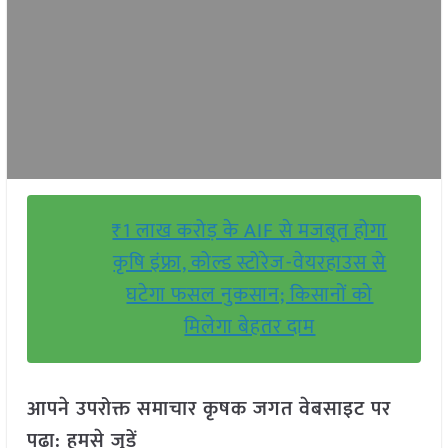
₹1 लाख करोड़ के AIF से मजबूत होगा
कृषि इंफ्रा, कोल्ड स्टोरेज-वेयरहाउस से
घटेगा फसल नुकसान; किसानों को
मिलेगा बेहतर दाम
आपने उपरोक्त समाचार कृषक जगत वेबसाइट पर
पढ़ा: हमसे जुड़ें