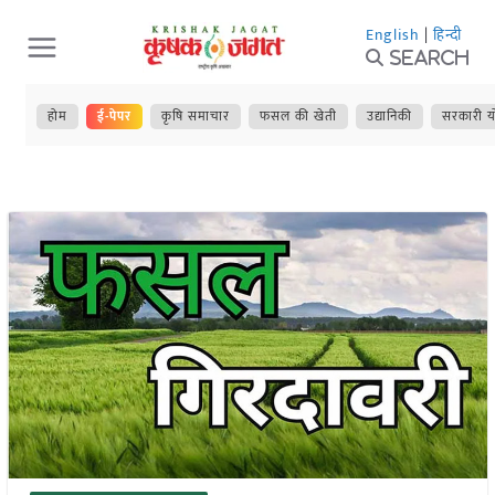
Skip
English
|
हिन्दी
to
Search
content
होम
ई-पेपर
कृषि समाचार
फसल की खेती
उद्यानिकी
सरकारी य