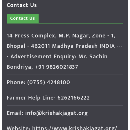
Contact Us
Contact Us
14 Press Complex, M.P. Nagar, Zone - 1,
Bhopal - 462011 Madhya Pradesh INDIA ---
- Advertisement Enquiry: Mr. Sachin
Bondriya, +91 9826021837
Phone: (0755) 4248100
Farmer Help Line- 6262166222
Email: info@krishakjagat.org
Website: https://www.krishakjagat.org/