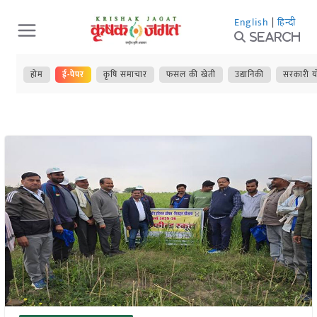
Skip
English
|
हिन्दी
to
Search
content
होम
ई-पेपर
कृषि समाचार
फसल की खेती
उद्यानिकी
सरकारी य