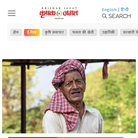
Skip
English
|
हिन्दी
to
Search
content
होम
ई-पेपर
कृषि समाचार
फसल की खेती
उद्यानिकी
सरकारी य