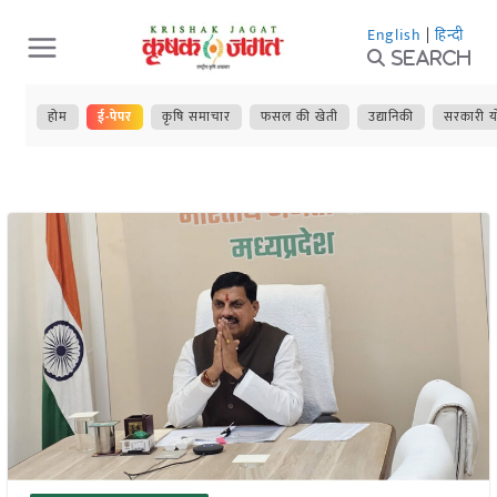
Skip
English
|
हिन्दी
to
Search
content
होम
ई-पेपर
कृषि समाचार
फसल की खेती
उद्यानिकी
सरकारी य