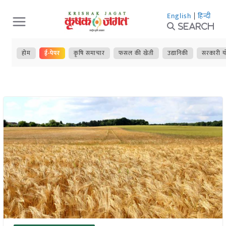
Skip
English
|
हिन्दी
to
Search
content
होम
ई-पेपर
कृषि समाचार
फसल की खेती
उद्यानिकी
सरकारी य