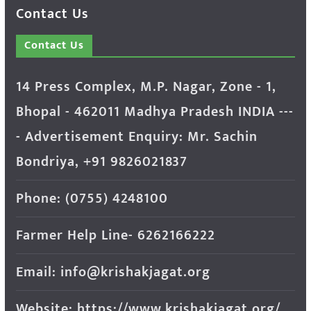
Contact Us
Contact Us
14 Press Complex, M.P. Nagar, Zone - 1,
Bhopal - 462011 Madhya Pradesh INDIA ---
- Advertisement Enquiry: Mr. Sachin
Bondriya, +91 9826021837
Phone: (0755) 4248100
Farmer Help Line- 6262166222
Email: info@krishakjagat.org
Website: https://www.krishakjagat.org/