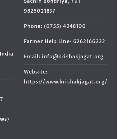
Sachin Bondriya, +91
9826021837
Phone: (0755) 4248100
Farmer Help Line- 6262166222
 India
Email: info@krishakjagat.org
Website:
https://www.krishakjagat.org/
ार
ews)
र