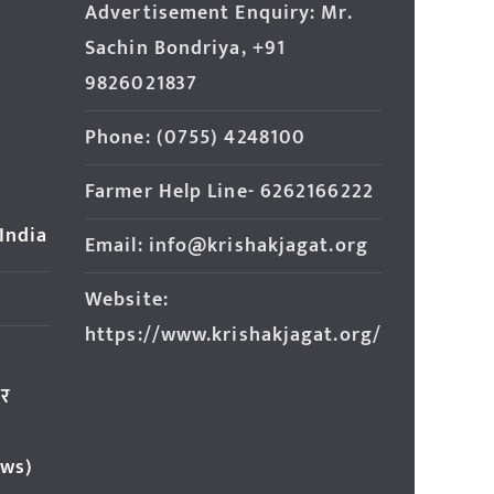
Advertisement Enquiry: Mr.
Sachin Bondriya, +91
9826021837
Phone: (0755) 4248100
Farmer Help Line- 6262166222
 India
Email: info@krishakjagat.org
Website:
https://www.krishakjagat.org/
ार
ews)