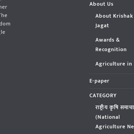
About Us
her
The
About Krishak
edom
Jagat
gle
Awards &
Recognition
Agriculture in
E-paper
CATEGORY
राष्ट्रीय कृषि समाच
(National
Agriculture N