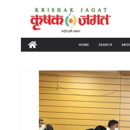
Skip
to
content
HOME
SEARCH
ABO