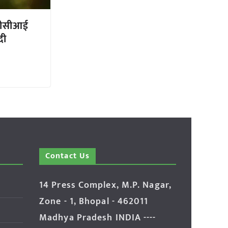
 सीसीआई
दी
Contact Us
14 Press Complex, M.P. Nagar,
Zone - 1, Bhopal - 462011
Madhya Pradesh INDIA ----