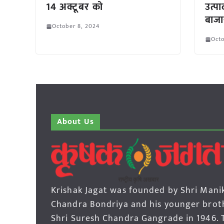
14 अक्टूबर को
उत्पा
बाजार
October 8, 2024
Octo
About Us
Krishak Jagat was founded by Shri Mani
Chandra Bondriya and his younger brot
Shri Suresh Chandra Gangrade in 1946. 