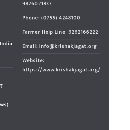
9826021837
Phone: (0755) 4248100
Farmer Help Line- 6262166222
 India
Email: info@krishakjagat.org
Website:
https://www.krishakjagat.org/
ार
ews)
र