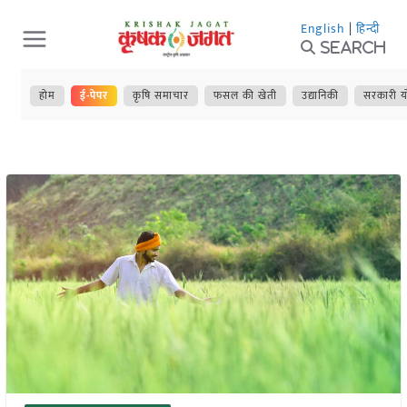
Skip
English
|
हिन्दी
to
Search
content
होम
ई-पेपर
कृषि समाचार
फसल की खेती
उद्यानिकी
सरकारी य