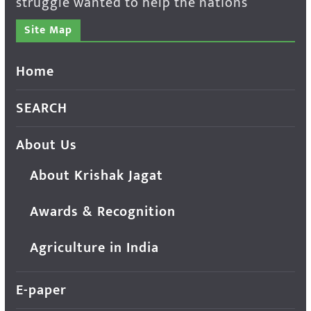
struggle wanted to help the nations
Site Map
Home
SEARCH
About Us
About Krishak Jagat
Awards & Recognition
Agriculture in India
E-paper