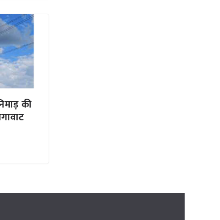
िमाड़ की
ेगावाट