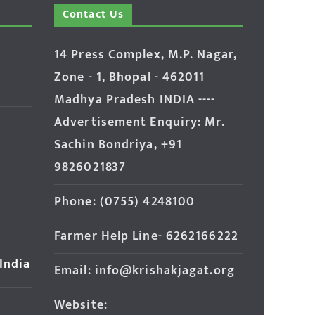
Contact Us
14 Press Complex, M.P. Nagar,
Zone - 1, Bhopal - 462011
Madhya Pradesh INDIA ----
Advertisement Enquiry: Mr.
Sachin Bondriya, +91
9826021837
Phone: (0755) 4248100
Farmer Help Line- 6262166222
 India
Email: info@krishakjagat.org
Website: