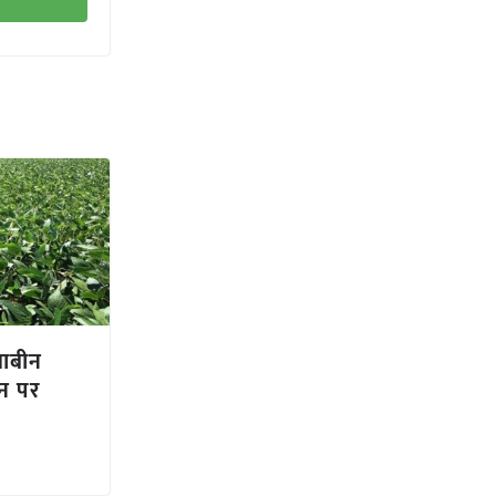
याबीन
दन पर