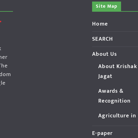
Site Map
Home
SEARCH
k
About Us
her
The
About Krishak
edom
Jagat
gle
Awards &
Recognition
Agriculture in
E-paper