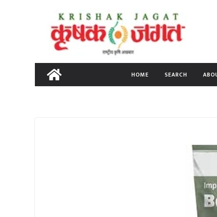
Skip
to
content
HOME
SEARCH
ABO