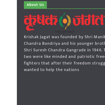
About Us
Krishak Jagat was founded by Shri Mani
Chandra Bondriya and his younger brot
Shri Suresh Chandra Gangrade in 1946. 
two were like minded and patriotic fre
fighters that after their freedom strug
wanted to help the nations