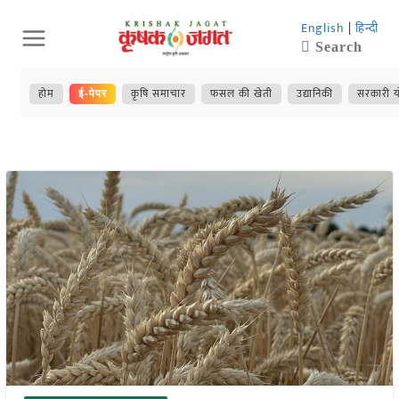
Skip
English
|
हिन्दी
to
Search
content
होम
कृषि समाचार
फसल की खेती
उद्यानिकी
सरकारी य
ई-पेपर