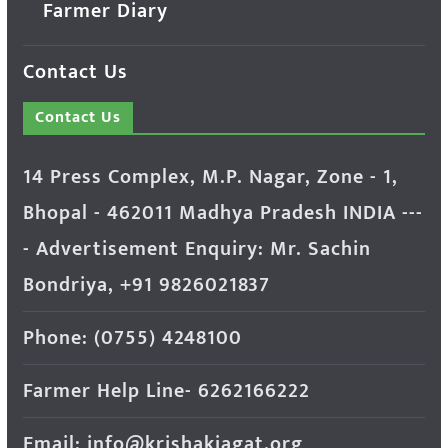
Farmer Diary
Contact Us
Contact Us
14 Press Complex, M.P. Nagar, Zone - 1,
Bhopal - 462011 Madhya Pradesh INDIA ---
- Advertisement Enquiry: Mr. Sachin
Bondriya, +91 9826021837
Phone: (0755) 4248100
Farmer Help Line- 6262166222
Email: info@krishakjagat.org