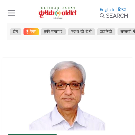
Skip
English
|
हिन्दी
to
Search
content
होम
ई-पेपर
कृषि समाचार
फसल की खेती
उद्यानिकी
सरकारी य