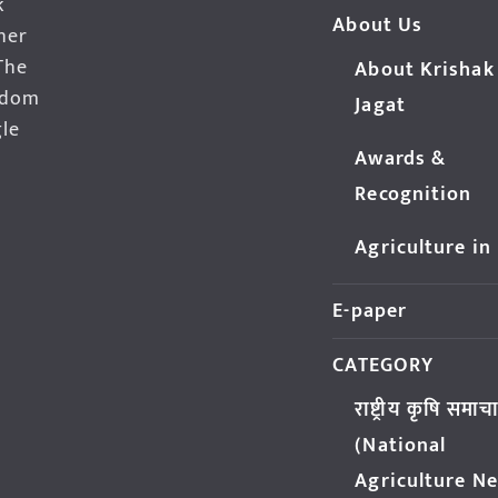
k
About Us
her
The
About Krishak
edom
Jagat
gle
Awards &
Recognition
Agriculture in
E-paper
CATEGORY
राष्ट्रीय कृषि समाच
(National
Agriculture N