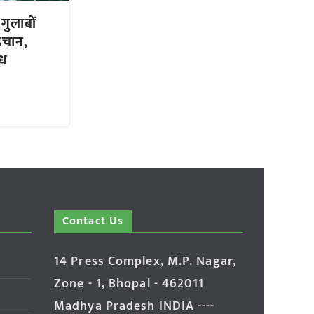
गुलाबों
हचान,
ंध
Contact Us
14 Press Complex, M.P. Nagar,
Zone - 1, Bhopal - 462011
Madhya Pradesh INDIA ----