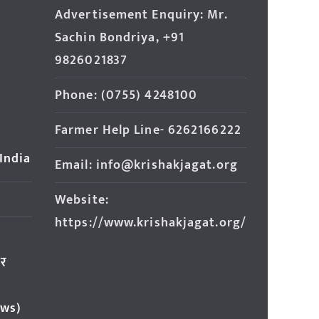
Advertisement Enquiry: Mr.
Sachin Bondriya, +91
9826021837
Phone: (0755) 4248100
Farmer Help Line- 6262166222
 India
Email: info@krishakjagat.org
Website:
https://www.krishakjagat.org/
ार
ews)