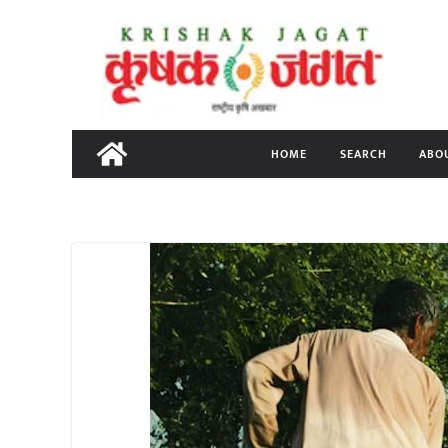
Skip
to
content
HOME
SEARCH
ABO