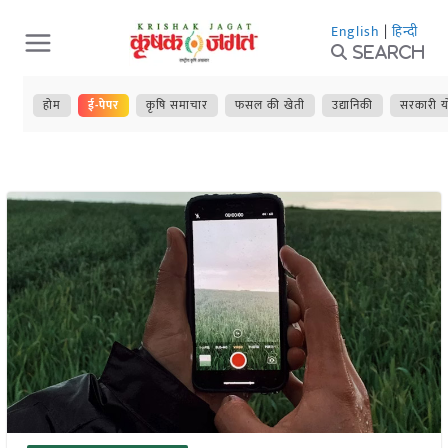
Skip
English
|
हिन्दी
to
Search
content
होम
ई-पेपर
कृषि समाचार
फसल की खेती
उद्यानिकी
सरकारी य