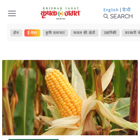
Skip
English
|
हिन्दी
to
Search
content
होम
ई-पेपर
कृषि समाचार
फसल की खेती
उद्यानिकी
सरकारी य