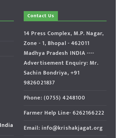
Contact Us
14 Press Complex, M.P. Nagar,
Zone - 1, Bhopal - 462011
Madhya Pradesh INDIA ----
Advertisement Enquiry: Mr.
Sachin Bondriya, +91
9826021837
Phone: (0755) 4248100
Farmer Help Line- 6262166222
 India
Email: info@krishakjagat.org