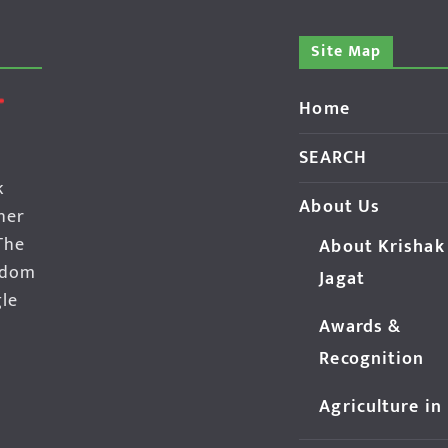
Site Map
Home
SEARCH
k
About Us
her
The
About Krishak
edom
Jagat
gle
Awards &
Recognition
Agriculture in