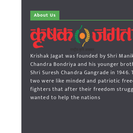
About Us
Krishak Jagat was founded by Shri Mani
Chandra Bondriya and his younger brot
Shri Suresh Chandra Gangrade in 1946. 
two were like minded and patriotic fre
fighters that after their freedom strug
wanted to help the nations