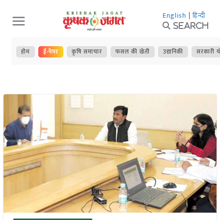
Skip
English
|
हिन्दी
to
Search
content
होम
ई-पेपर
कृषि समाचार
फसल की खेती
उद्यानिकी
सरकारी य